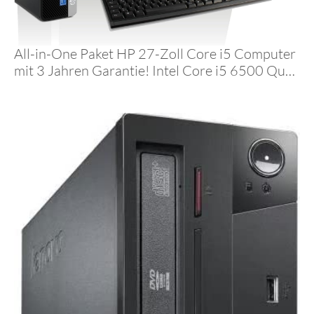
All-in-One Paket HP 27-Zoll Core i5 Computer
mit 3 Jahren Garantie! Intel Core i5 6500 Quad
Core, 3.6 GHz, 16 GB DDR4, 512 GB SSD,
WLAN, USB 3, USB-C, Windows 11, MS Office
– #8032