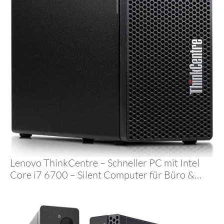
Lenovo ThinkCentre – Schneller PC mit Intel
Core i7 6700 – Silent Computer für Büro &
Home Office mit 4.00 GHZ – 32 GB – 1000 GB
SSD – USB3.0 – WLAN – inkl Windows 11 Pro
und Office 2010#7715