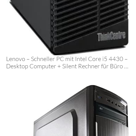
Lenovo – Schneller PC mit Intel Core i5 4430 –
Desktop Computer + Silent Rechner für Büro &
Home Office mit 3.2 GHZ – 16GB – 512 SSD –
DVD – USB3 – WLAN – inkl Windows 11 Pro
und Office 2010 – #7888