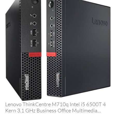
Lenovo ThinkCentre M710q Intel i5 6500T 4
Kern 3.1 GHz Business Office Multimedia