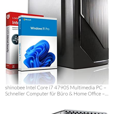
shinobee Intel Core i7 4790S Multimedia PC –
Schneller Computer für Büro & Home Office –
Rechner mit 4.0 GHZ – 32GB RAM – 1000GB
SSD – DVD – USB3.0 – WLAN – Windows 11
Pro – MS Office – #6956